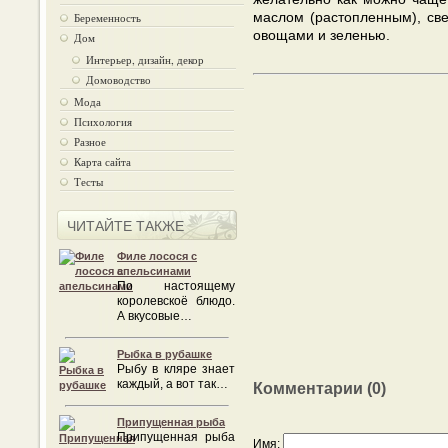
маслом (растопленным), све
Беременность
овощами и зеленью.
Дом
Интерьер, дизайн, декор
Домоводство
Мода
Психология
Разное
Карта сайта
Тесты
ЧИТАЙТЕ ТАКЖЕ
Филе лосося с
апельсинами
По настоящему
королевскоё блюдо.
А вкусовые…
Рыбка в рубашке
Рыбу в кляре знает
каждый, а вот так…
Комментарии (0)
Припущенная рыба
Припущенная рыба
Имя: