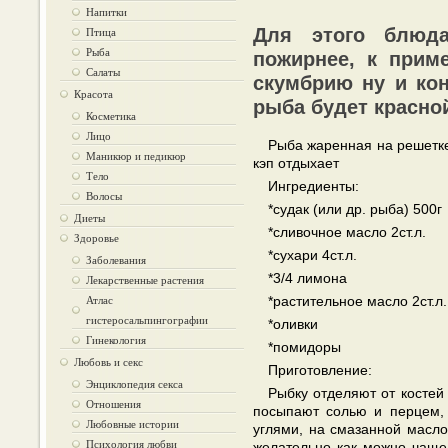
Напитки
Птица
Для этого блюд
Рыба
пожирнее, к прим
Салаты
скумбрию ну и кон
Красота
рыба будет красной.
Косметика
Лицо
Рыба жаренная на решетке
Маникюр и педикюр
кэп отдыхает
Тело
Ингредиенты:
Волосы
*судак (или др. рыба) 500г
Диеты
*сливочное масло 2ст.л.
Здоровье
*сухари 4ст.л.
Заболевания
*3/4 лимона
Лекарственные растения
Атлас
*растительное масло 2ст.л.
гистеросальпингографии
*оливки
Гинекология
*помидоры
Любовь и секс
Приготовление:
Энциклопедия секса
Рыбку отделяют от костей
Отношения
посыпают солью и перцем,
Любовные истории
углями, на смазанной масло
Психология любви
желательно как можно чаще