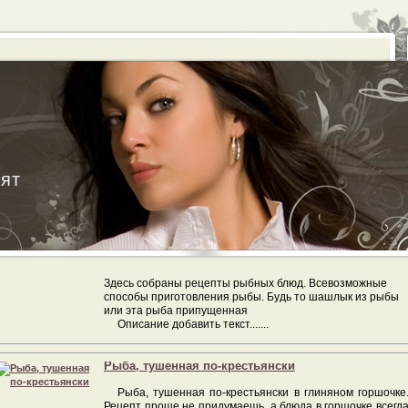
ят
Здесь собраны рецепты рыбных блюд. Всевозможные
способы приготовления рыбы. Будь то шашлык из рыбы
или эта рыба припущенная
Описание добавить текст.......
Рыба, тушенная по-крестьянски
Рыба, тушенная по-крестьянски в глиняном горшочке
Рецепт проще не придумаешь, а блюда в горшочке всегд