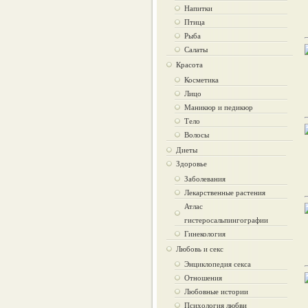
Напитки
Птица
Рыба
Салаты
Красота
Косметика
Лицо
Маникюр и педикюр
Тело
Волосы
Диеты
Здоровье
Заболевания
Лекарственные растения
Атлас
гистеросальпингографии
Гинекология
Любовь и секс
Энциклопедия секса
Отношения
Любовные истории
Психология любви