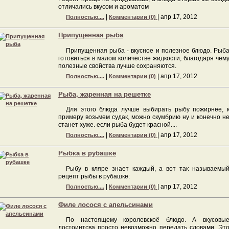
отличались вкусом и ароматом
|
|
апр 17, 2012
Полностью....
Комментарии (0)
Припущенная рыба
Припущенная рыба - вкусное и полезное блюдо. Рыб
готовиться в малом количестве жидкости, благодаря чем
полезные свойства лучше сохраняются.
|
|
апр 17, 2012
Полностью....
Комментарии (0)
Рыба, жаренная на решетке
Для этого блюда лучше выбирать рыбу пожирнее, 
примеру возьмем судак, можно скумбрию ну и конечно н
станет хуже. если рыба будет красной....
|
|
апр 17, 2012
Полностью....
Комментарии (0)
Рыбка в рубашке
Рыбу в кляре знает каждый, а вот так называемы
рецепт рыбы в рубашке:
|
|
апр 17, 2012
Полностью....
Комментарии (0)
Филе лосося с апельсинами
По настоящему королевскоё блюдо. А вкусовы
достоинтсва просто невозможно передать словами. Эт