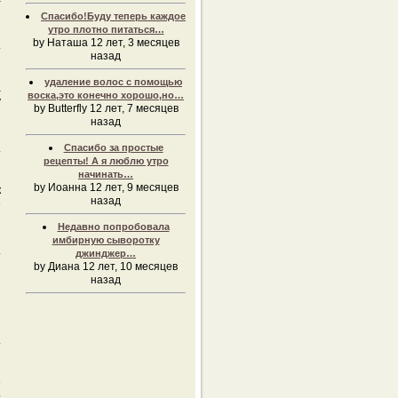
Спасибо!Буду теперь каждое
утро плотно питаться…
by Наташа 12 лет, 3 месяцев
назад
удаление волос с помощью
а
воска,это конечно хорошо,но…
у
by Butterfly 12 лет, 7 месяцев
назад
Спасибо за простые
рецепты! А я люблю утро
начинать…
by Иоанна 12 лет, 9 месяцев
к
назад
е
Недавно попробовала
имбирную сыворотку
джинджер…
by Диана 12 лет, 10 месяцев
назад
й
е
о